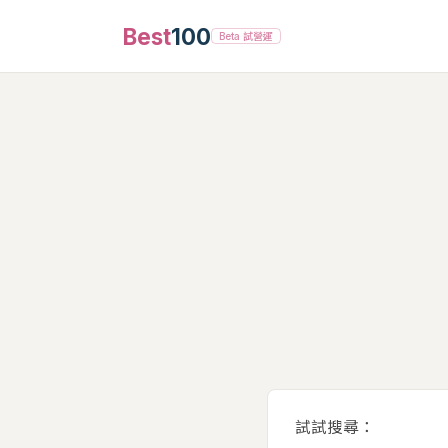
Best
100
Beta 試營運
試試搜尋：