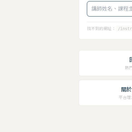
找不到的網址：
/instr
熱
關於 
平台理