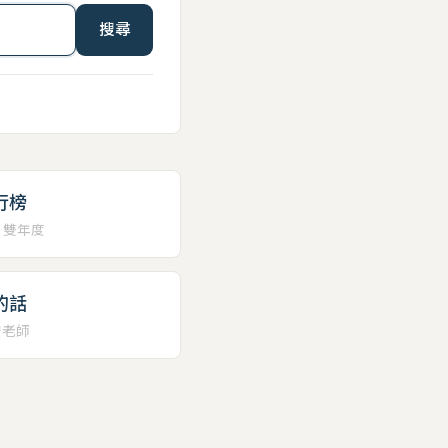
搜尋
行榜
、雙年度
的話
安老師