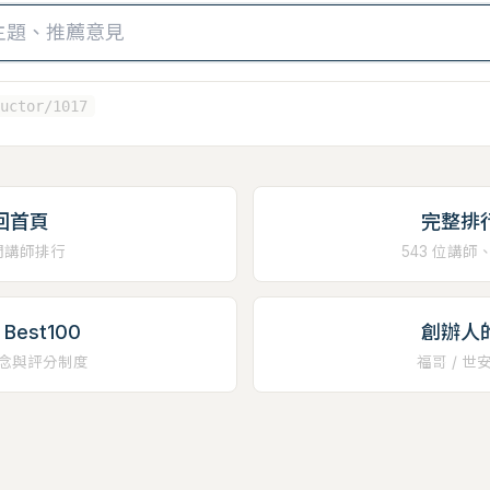
uctor/1017
回首頁
完整排
門講師排行
543 位講師
Best100
創辦人
念與評分制度
福哥 / 世