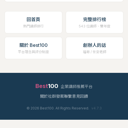
回首頁
完整排行榜
熱門講師排行
543 位講師、雙年度
關於 Best100
創辦人的話
平台理念與評分制度
福哥 / 世安老師
Best
100
企業講師推薦平台
關於
社群
發案
聯繫
意見回饋
©
2026
Best100. All Rights Reserved.
v
4.7.3