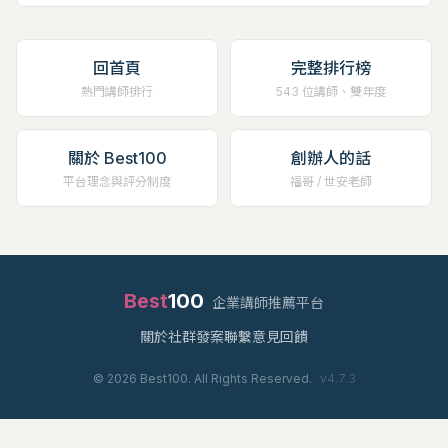
回首頁
完整排行榜
熱門講師排行
543 位講師、雙年度
關於 Best100
創辦人的話
平台理念與評分制度
福哥 / 世安老師
Best
100
企業講師推薦平台
關於
社群
發案
聯繫
意見回饋
©
2026
Best100. All Rights Reserved.
v
4.7.3