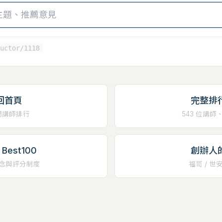
uctor/1118
回首頁
完整排
門講師排行
543 位講師
Best100
創辦人
念與評分制度
福哥 / 世