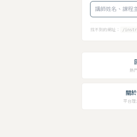
找不到的網址：
/instr
熱
關於 
平台理