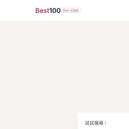
Best
100
Beta 試營運
試試搜尋：