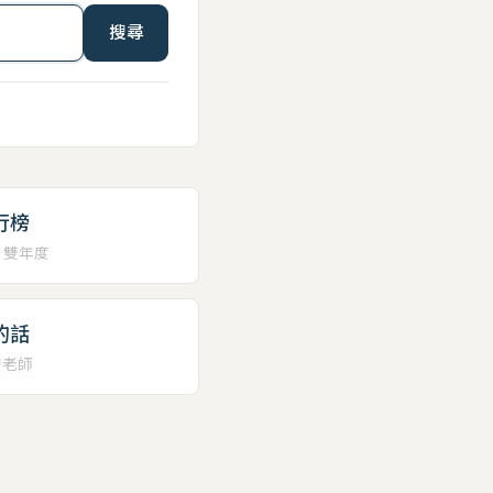
搜尋
行榜
、雙年度
的話
安老師