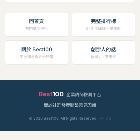
回首頁
完整排行榜
熱門講師排行
543 位講師、雙年度
關於 Best100
創辦人的話
平台理念與評分制度
福哥 / 世安老師
Best
100
企業講師推薦平台
關於
社群
發案
聯繫
意見回饋
©
2026
Best100. All Rights Reserved.
v
4.7.3