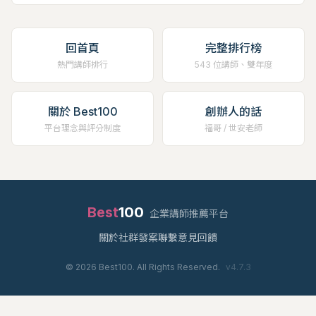
回首頁
完整排行榜
熱門講師排行
543 位講師、雙年度
關於 Best100
創辦人的話
平台理念與評分制度
福哥 / 世安老師
Best
100
企業講師推薦平台
關於
社群
發案
聯繫
意見回饋
©
2026
Best100. All Rights Reserved.
v
4.7.3