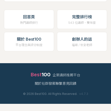
回首頁
完整排行榜
熱門講師排行
543 位講師、雙年度
關於 Best100
創辦人的話
平台理念與評分制度
福哥 / 世安老師
Best
100
企業講師推薦平台
關於
社群
發案
聯繫
意見回饋
©
2026
Best100. All Rights Reserved.
v
4.7.3