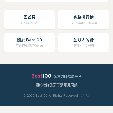
回首頁
完整排行榜
熱門講師排行
543 位講師、雙年度
關於 Best100
創辦人的話
平台理念與評分制度
福哥 / 世安老師
Best
100
企業講師推薦平台
關於
社群
發案
聯繫
意見回饋
©
2026
Best100. All Rights Reserved.
v
4.7.3