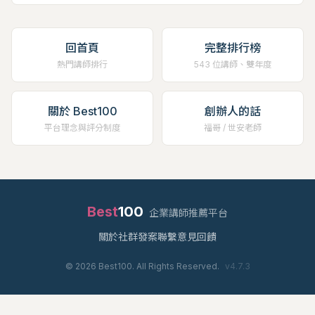
回首頁
完整排行榜
熱門講師排行
543 位講師、雙年度
關於 Best100
創辦人的話
平台理念與評分制度
福哥 / 世安老師
Best
100
企業講師推薦平台
關於
社群
發案
聯繫
意見回饋
©
2026
Best100. All Rights Reserved.
v
4.7.3