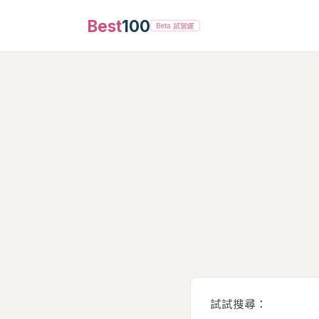
Best
100
Beta 試營運
試試搜尋：