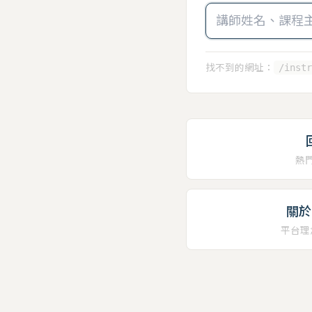
找不到的網址：
/instr
熱
關於 
平台理