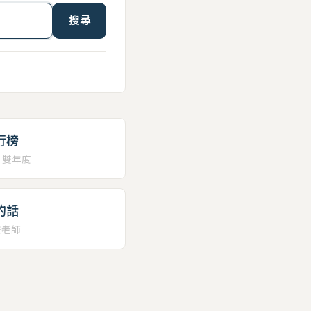
搜尋
行榜
、雙年度
的話
安老師