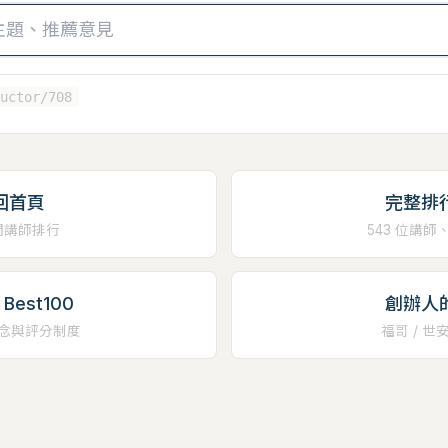
uctor/708
回首頁
完整排
門講師排行
543 位講師
Best100
創辦人
念與評分制度
福哥 / 世