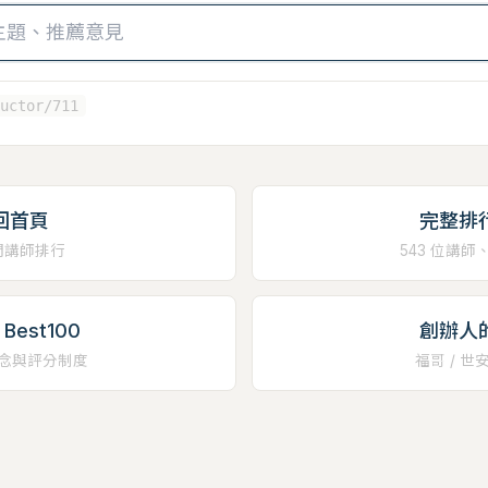
uctor/711
回首頁
完整排
門講師排行
543 位講師
Best100
創辦人
念與評分制度
福哥 / 世