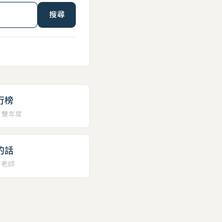
搜尋
行榜
、雙年度
的話
安老師