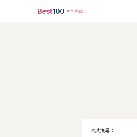
Best
100
Beta 試營運
試試搜尋：