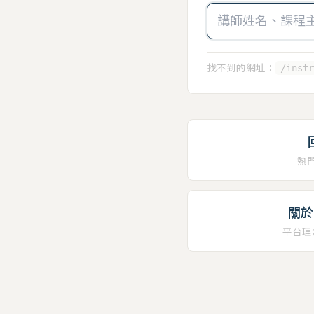
找不到的網址：
/instr
熱
關於 
平台理