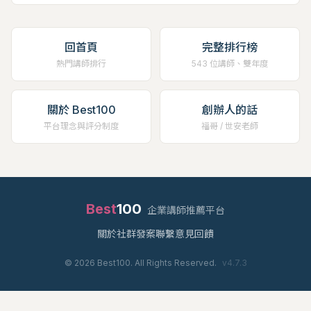
回首頁
完整排行榜
熱門講師排行
543 位講師、雙年度
關於 Best100
創辦人的話
平台理念與評分制度
福哥 / 世安老師
Best
100
企業講師推薦平台
關於
社群
發案
聯繫
意見回饋
©
2026
Best100. All Rights Reserved.
v
4.7.3