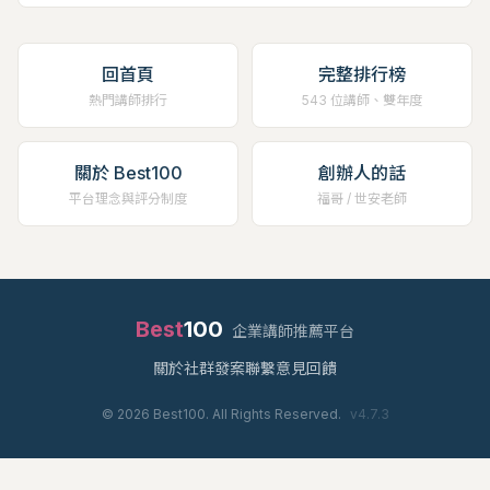
回首頁
完整排行榜
熱門講師排行
543 位講師、雙年度
關於 Best100
創辦人的話
平台理念與評分制度
福哥 / 世安老師
Best
100
企業講師推薦平台
關於
社群
發案
聯繫
意見回饋
©
2026
Best100. All Rights Reserved.
v
4.7.3