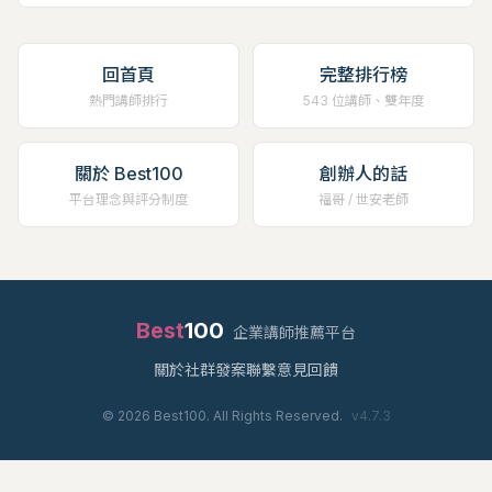
回首頁
完整排行榜
熱門講師排行
543 位講師、雙年度
關於 Best100
創辦人的話
平台理念與評分制度
福哥 / 世安老師
Best
100
企業講師推薦平台
關於
社群
發案
聯繫
意見回饋
©
2026
Best100. All Rights Reserved.
v
4.7.3