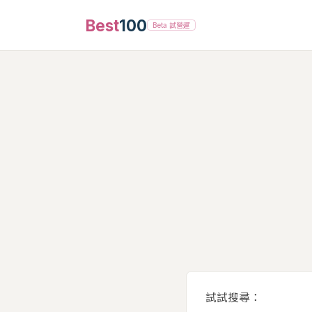
Best
100
Beta 試營運
試試搜尋：