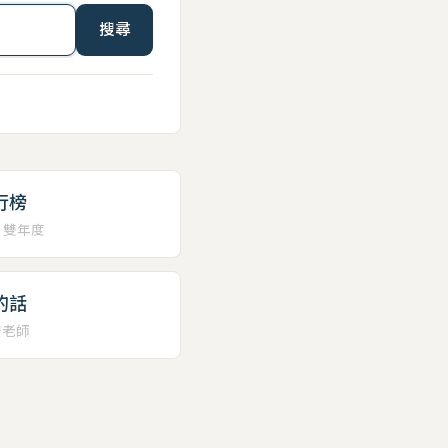
搜尋
行榜
、雙年度
的話
安老師