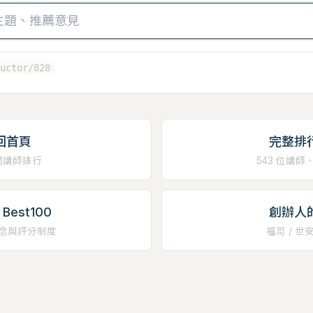
uctor/828
回首頁
完整排
門講師排行
543 位講師
Best100
創辦人
念與評分制度
福哥 / 世