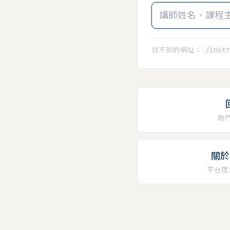
找不到的網址：
/instr
熱
關於 
平台理