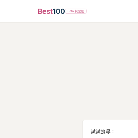
Best
100
Beta 試營運
試試搜尋：