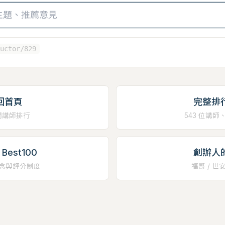
uctor/829
回首頁
完整排
門講師排行
543 位講師
Best100
創辦人
念與評分制度
福哥 / 世