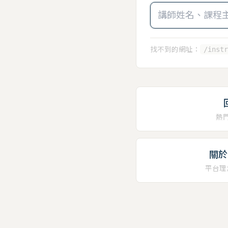
找不到的網址：
/instr
熱
關於 
平台理