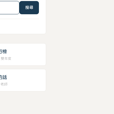
搜尋
行榜
、雙年度
的話
安老師