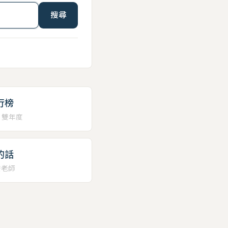
搜尋
行榜
、雙年度
的話
安老師