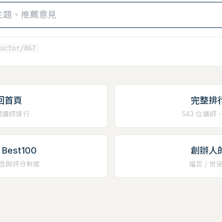
uctor/867
回首頁
完整排
門講師排行
543 位講師
Best100
創辦人
念與評分制度
福哥 / 世