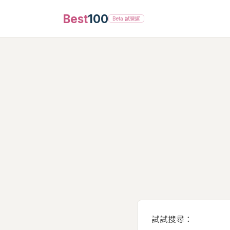
Best
100
Beta 試營運
試試搜尋：