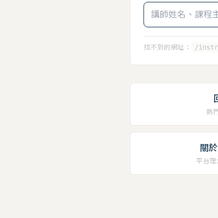
找不到的網址：
/instr
熱
關於 
平台理