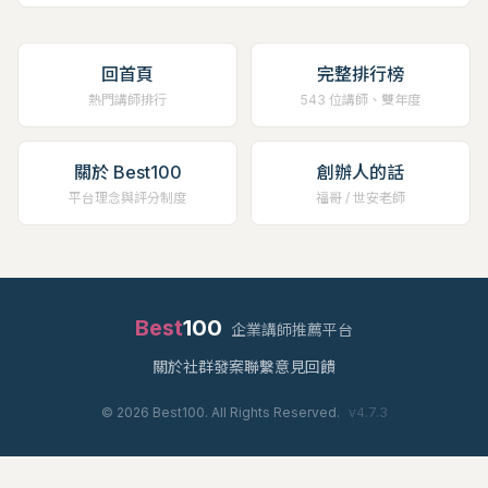
回首頁
完整排行榜
熱門講師排行
543 位講師、雙年度
關於 Best100
創辦人的話
平台理念與評分制度
福哥 / 世安老師
Best
100
企業講師推薦平台
關於
社群
發案
聯繫
意見回饋
©
2026
Best100. All Rights Reserved.
v
4.7.3