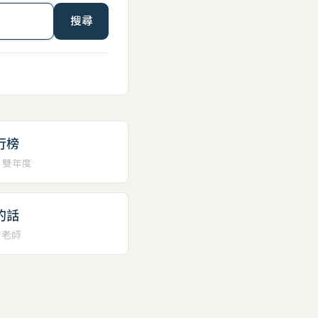
搜尋
行榜
、雙年度
的話
安老師