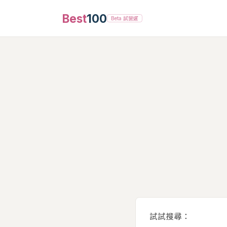
Best
100
Beta 試營運
試試搜尋：