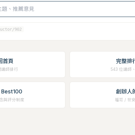
uctor/902
回首頁
完整排
門講師排行
543 位講師
Best100
創辦人
念與評分制度
福哥 / 世