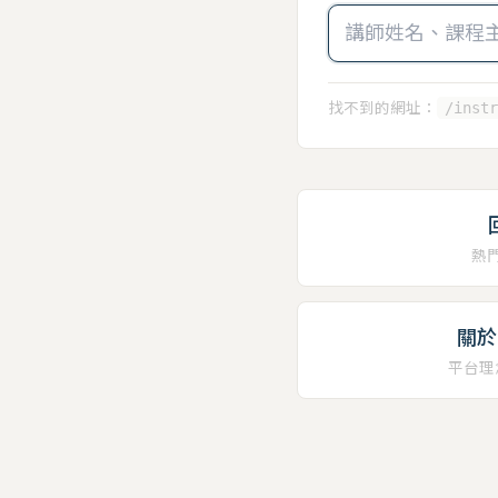
找不到的網址：
/instr
熱
關於 
平台理