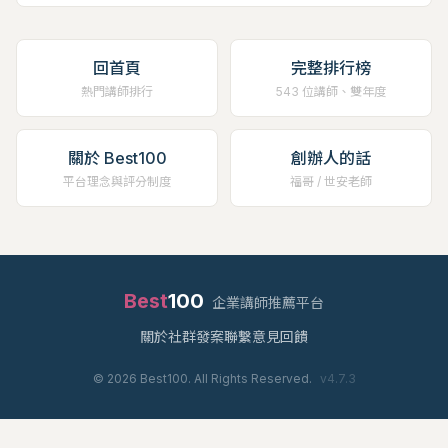
回首頁
完整排行榜
熱門講師排行
543 位講師、雙年度
關於 Best100
創辦人的話
平台理念與評分制度
福哥 / 世安老師
Best
100
企業講師推薦平台
關於
社群
發案
聯繫
意見回饋
©
2026
Best100. All Rights Reserved.
v
4.7.3