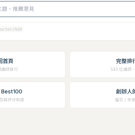
uctor/920
回首頁
完整排
門講師排行
543 位講師
Best100
創辦人
念與評分制度
福哥 / 世