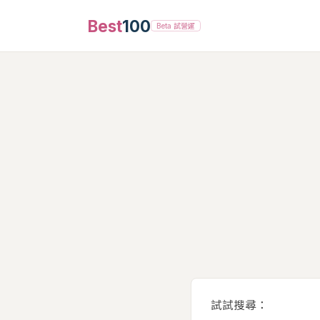
Best
100
Beta 試營運
試試搜尋：