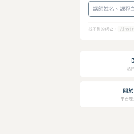
找不到的網址：
/instr
熱
關於 
平台理