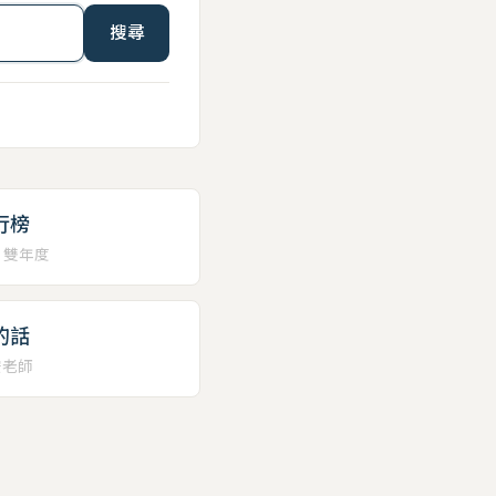
搜尋
行榜
、雙年度
的話
安老師