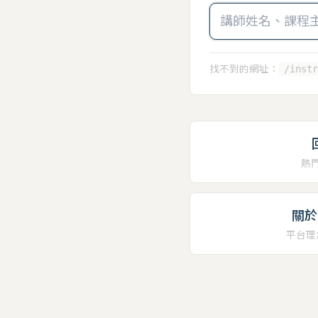
找不到的網址：
/instr
熱
關於 
平台理