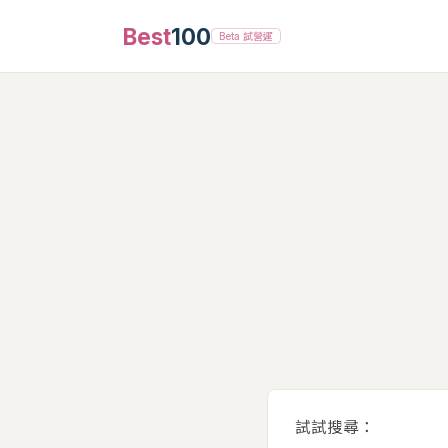
Best
100
Beta 試營運
試試搜尋：