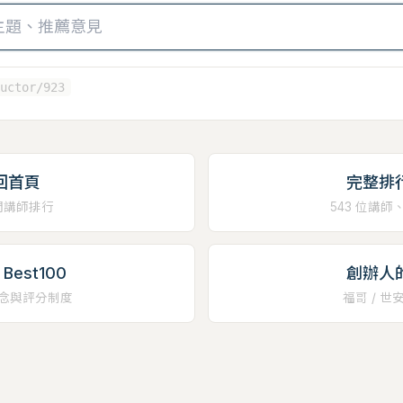
uctor/923
回首頁
完整排
門講師排行
543 位講師
Best100
創辦人
念與評分制度
福哥 / 世