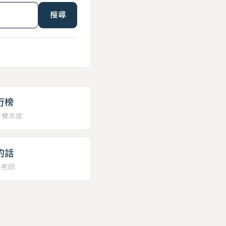
搜尋
行榜
、雙年度
的話
安老師