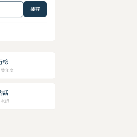
搜尋
行榜
、雙年度
的話
安老師