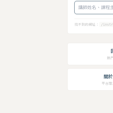
找不到的網址：
/instr
熱
關於 
平台理