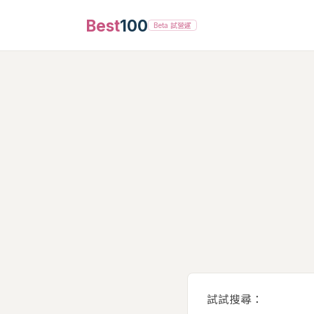
Best
100
Beta 試營運
試試搜尋：