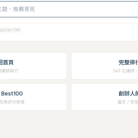
uctor/94
回首頁
完整排
門講師排行
543 位講師
Best100
創辦人
念與評分制度
福哥 / 世