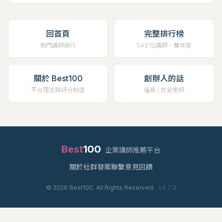
回首頁
完整排行榜
熱門講師排行
543 位講師、雙年度
關於 Best100
創辦人的話
平台理念與評分制度
福哥 / 世安老師
Best
100
企業講師推薦平台
關於
社群
發案
聯繫
意見回饋
©
2026
Best100. All Rights Reserved.
v
4.7.3