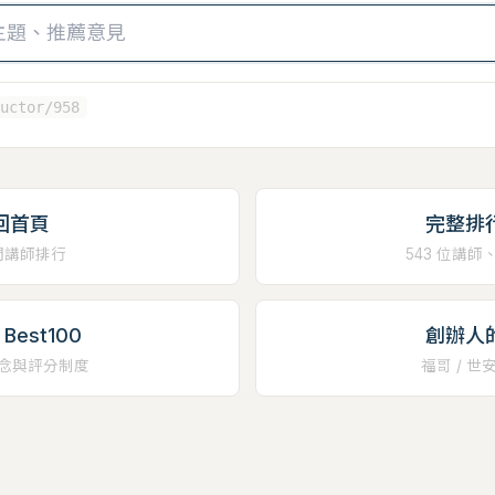
uctor/958
回首頁
完整排
門講師排行
543 位講師
Best100
創辦人
念與評分制度
福哥 / 世