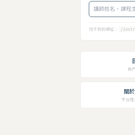
找不到的網址：
/instr
熱
關於 
平台理