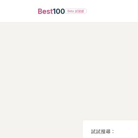
Best
100
Beta 試營運
試試搜尋：