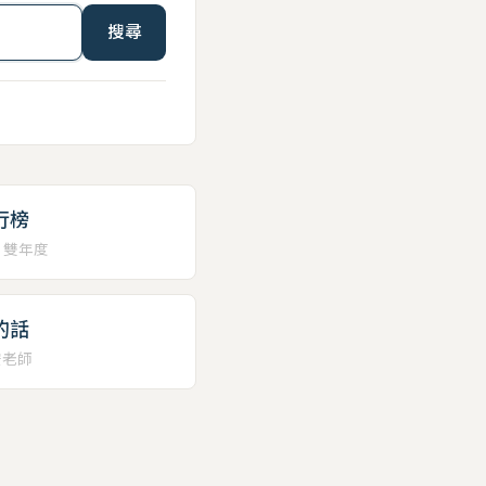
搜尋
行榜
、雙年度
的話
安老師